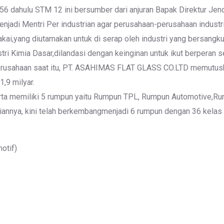
 dahulu STM 12 ini bersumber dari anjuran Bapak Direktur Jender
enjadi Mentri Per industrian agar perusahaan-perusahaan indus
kai,yang diutamakan untuk di serap oleh industri yang bersangku
tri Kimia Dasar,dilandasi dengan keinginan untuk ikut berperan
usahaan saat itu, PT. ASAHIMAS FLAT GLASS CO.LTD memutus
,9 milyar.
a memiliki 5 rumpun yaitu Rumpun TPL, Rumpun Automotive,Rum
nnya, kini telah berkembangmenjadi 6 rumpun dengan 36 kelas d
otif)