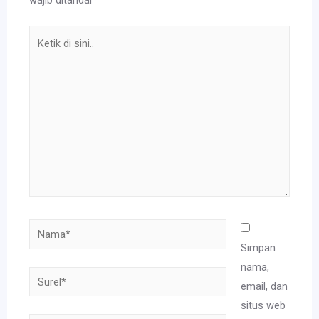
wajib ditandai
*
Ketik
di
sini..
Nama*
Simpan
nama,
Surel*
email, dan
situs web