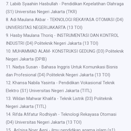
7. Labiib Syaahiin Hasbullah - Pendidikan Kepelatihan Olahraga
(S1) Universitas Negeri Jakarta (TKR)
8. ⁠Adi Maulana Akbar - TEKNOLOGI REKAYASA OTOMASI (D4)
UNIVERSITAS NEGERIJAKARTA (13 TOI)
9. Hasby Maulana Thoriq - INSTRUMENTASI DAN KONTROL
INDUSTRI (D4) Politeknik Negeri Jakarta (13 TOI)
10. MUHAMMAD ALAM- KONSTRUKSI GEDUNG (D3) Politeknik
Negeri Jakarta (DPIB)
11. Nadya Susan - Bahasa Inggris Untuk Komunikasi Bisnis
dan Profesional (D4) Politeknik Negeri Jakarta (13 TOI)
12. Khansa Nabila Yasinta - Pendidikan Vokasional Teknik
Elektro (S1) Universitas Negeri Jakarta (TITL)
13. Wildan Mahwar Khalifa - Teknik Listrik (D3) Politeknik
Negeri Jakarta (TITL)
14. Rifda Afifatur Rodhiyah - Teknologi Rekayasa Otomasi
(D4) Universitas Negeri Jakarta (13 TOI)
15. ⁠ An'nisa Noer Aeni - ilmu pendidikan agama islam (s1)