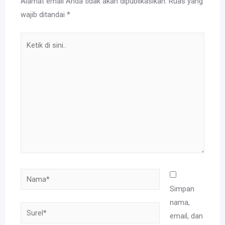
Alamat email Anda tidak akan dipublikasikan.
Ruas yang
wajib ditandai
*
Ketik
di
sini..
Nama*
Simpan
nama,
Surel*
email, dan